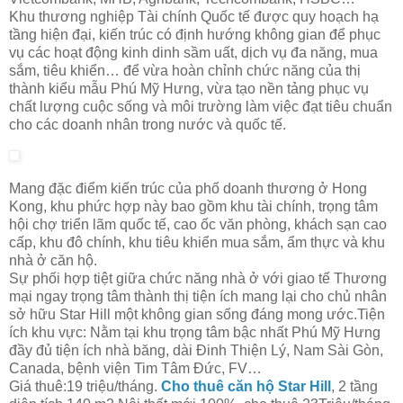
Khu thương nghiệp Tài chính Quốc tế được quy hoạch hạ
tầng hiện đại, kiến trúc có định hướng không gian để phục
vụ các hoạt động kinh dinh sầm uất, dịch vụ đa năng, mua
sắm, tiêu khiển… để vừa hoàn chỉnh chức năng của thị
thành kiểu mẫu Phú Mỹ Hưng, vừa tạo nền tảng phục vụ
chất lượng cuộc sống và môi trường làm việc đạt tiêu chuẩn
cho các doanh nhân trong nước và quốc tế.
Mang đặc điểm kiến trúc của phố doanh thương ở Hong
Kong, khu phức hợp này bao gồm khu tài chính, trọng tâm
hội chợ triển lãm quốc tế, cao ốc văn phòng, khách sạn cao
cấp, khu đô chính, khu tiêu khiển mua sắm, ẩm thực và khu
nhà ở căn hộ.
Sự phối hợp tiệt giữa chức năng nhà ở với giao tế Thương
mại ngay trọng tâm thành thị tiện ích mang lại cho chủ nhân
sở hữu Star Hill một không gian sống đáng mong ước.Tiện
ích khu vực: Nằm tại khu trọng tâm bậc nhất Phú Mỹ Hưng
đầy đủ tiện ích nhà băng, dài Đinh Thiện Lý, Nam Sài Gòn,
Canada, bệnh viện Tim Tâm Đức, FV…
Giá thuê:19 triệu/tháng.
Cho thuê căn hộ Star Hill
, 2 tầng