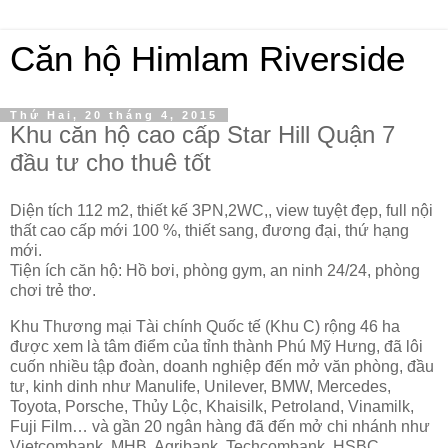
Căn hộ Himlam Riverside
Thứ Hai, 20 tháng 4, 2015
Khu căn hộ cao cấp Star Hill Quận 7
đầu tư cho thuê tốt
Diện tích 112 m2, thiết kế 3PN,2WC,, view tuyệt đẹp, full nội
thất cao cấp mới 100 %, thiết sang, đương đại, thứ hạng
mới.
Tiện ích căn hộ: Hồ bơi, phòng gym, an ninh 24/24, phòng
chơi trẻ thơ.
Khu Thương mại Tài chính Quốc tế (Khu C) rộng 46 ha
được xem là tâm điểm của tỉnh thành Phú Mỹ Hưng, đã lôi
cuốn nhiều tập đoàn, doanh nghiệp đến mở văn phòng, đầu
tư, kinh dinh như Manulife, Unilever, BMW, Mercedes,
Toyota, Porsche, Thủy Lộc, Khaisilk, Petroland, Vinamilk,
Fuji Film… và gần 20 ngân hàng đã đến mở chi nhánh như
Vietcombank, MHB, Agribank, Techcombank, HSBC…